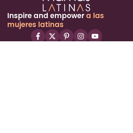
Inspire and empower
a las
mujeres latinas
About
Advertise
Part of the Wild Sky Media family and
parenting network
© 2026 Wild Sky Media. All rights reserved.
Owned and operated by
Bright Mountain Media Inc.
, a
publicly owned company:
BMTM
Terms
Privacy Policy
Privacy Settings
Contact