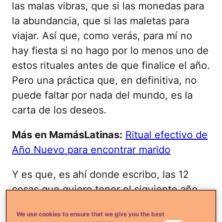
las malas vibras, que si las monedas para
la abundancia, que si las maletas para
viajar. Así que, como verás, para mí no
hay fiesta si no hago por lo menos uno de
estos rituales antes de que finalice el año.
Pero una práctica que, en definitiva, no
puede faltar por nada del mundo, es la
carta de los deseos.
Más en MamásLatinas:
Ritual efectivo de
Año Nuevo para encontrar marido
Y es que, es ahí donde escribo, las 12
cosas que quiero tener el siguiente año.
Normalmente, la redacto un día antes, en
We use cookies to ensure that we give you the best
un momento a solas, trayendo a mi