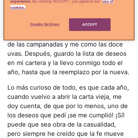
experience.
By clicking “ACCEPT”, you agree to our
use of
mente, las cosas realistas que me gustaría
cookies.
tener. Luego, la abro unos minutos antes
Cookie Settings
de que den las doce y leo cada uno de
ACCEPT
los deseos, mientras escucho cada una
de las campanadas y me como las doce
uvas. Después, guardo la lista de deseos
en mi cartera y la llevo conmigo todo el
año, hasta que la reemplazo por la nueva.
Lo más curioso de todo, es que cada año,
cuando vuelvo a abrir la carta vieja, me
doy cuenta, de que por lo menos, uno de
los deseos que pedí ¡se me cumplió! ¡Sí!
puede que sea obra de la casualidad,
pero siempre he creído que la fe mueve