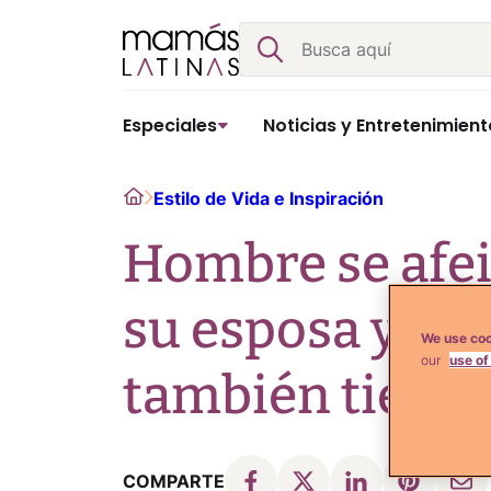
Skip
Buscar
to
content
Especiales
Noticias y Entretenimient
Home
Estilo de Vida e Inspiración
Hombre se afei
su esposa y de
We use coo
our
use of
también tiene 
COMPARTE