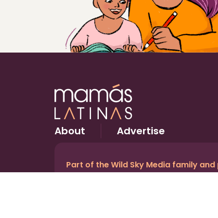
About
Advertise
Part of the Wild Sky Media family and
© 2026 Wild Sky Media. All rights reserved.
Owned and operated by
Bright Mountain Media In