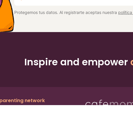
*
Protegemos tus datos. Al registrarte aceptas nuestra
polític
Inspire and empower
 parenting network
c.
, a publicly owned company:
BMTM
Ter