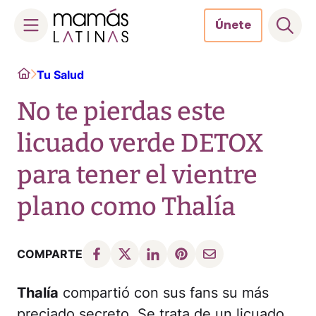
Únete
Skip
Home
Tu Salud
to
content
No te pierdas este
licuado verde DETOX
para tener el vientre
plano como Thalía
COMPARTE
Thalía
compartió con sus fans su más
preciado secreto. Se trata de un licuado