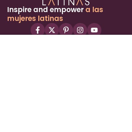
Inspire and empower
a las
mujeres latinas
About
Advertise
Part of the Wild Sky Media family and
parenting network
© 2026 Wild Sky Media. All rights reserved.
Owned and operated by
Bright Mountain Media Inc.
, a
publicly owned company:
BMTM
Terms
Privacy Policy
Privacy Settings
Contact