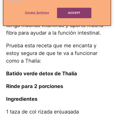
yo te propongo comenzar tus mañanas
como
María la del barrio
, con un licuado o
Cookie Settings
ACCEPT
batido verde que te llene de energía, que
tenga muchas vitaminas y aporte mucha
fibra para ayudar a la función intestinal.
Prueba esta receta que me encanta y
estoy segura de que te va a funcionar
como a Thalía:
Batido verde detox de Thalía
Rinde para 2 porciones
Ingredientes
1 taza de col rizada enjuagada