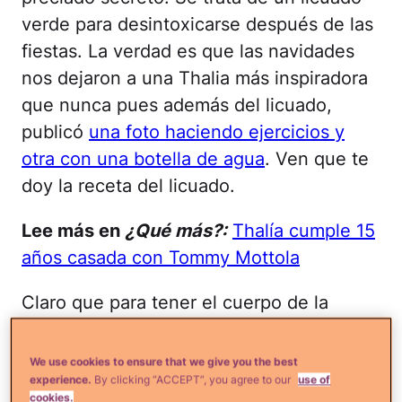
verde para desintoxicarse después de las
fiestas. La verdad es que las navidades
nos dejaron a una Thalia más inspiradora
que nunca pues además del licuado,
publicó
una foto haciendo ejercicios y
otra con una botella de agua
. Ven que te
doy la receta del licuado.
Lee más en
¿Qué más?:
Thalía cumple 15
años casada con Tommy Mottola
Claro que para tener el cuerpo de la
esposa de Tommy Mottola hacen falta los
genes de la cantante y también mucha
We use cookies to ensure that we give you the best
dedicación, pero por algo se empieza y
experience.
By clicking “ACCEPT”, you agree to our
use of
cookies.