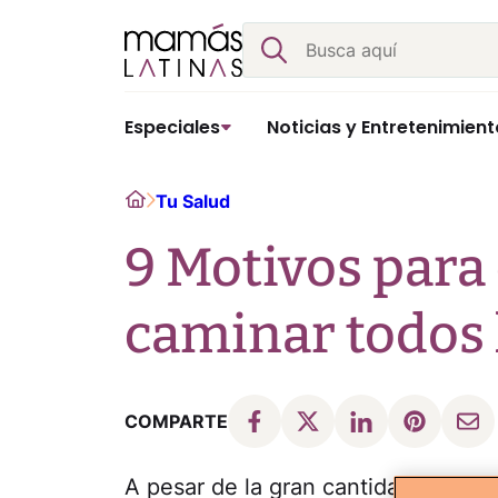
Skip
Buscar
to
content
Especiales
Noticias y Entretenimient
Home
Tu Salud
9 Motivos para
caminar todos 
COMPARTE
A pesar de la gran cantidad de ejerc