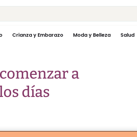
o
Crianza y Embarazo
Moda y Belleza
Salud
 comenzar a
los días
icios, deportes y disciplinas que existen,