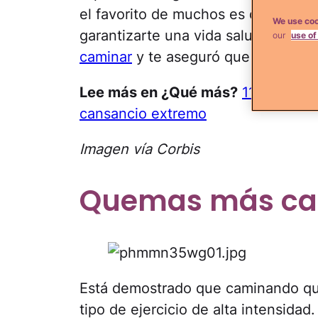
el favorito de muchos es caminar, 
We use coo
garantizarte una vida saludable.
De
our
use of
caminar
y te aseguró que van más al
Lee más en ¿Qué más?
11 Alimento
cansancio extremo
Imagen vía Corbis
Quemas más cal
Está demostrado que caminando qu
tipo de ejercicio de alta intensidad.