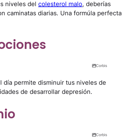
os niveles del
colesterol malo
, deberías
n caminatas diarias. Una formúla perfecta
mociones
Corbis
 día permite disminuir tus niveles de
lidades de desarrollar depresión.
nio
Corbis