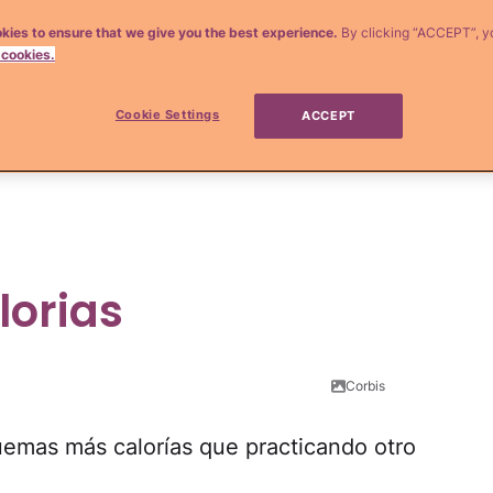
quizás porque es la manera más sencilla de
kies to ensure that we give you the best experience.
By clicking “ACCEPT”, y
scubre aquí algunos de los beneficios de
 cookies.
lá de quitarte esas libritas de más.
Cookie Settings
ACCEPT
s revitalizantes para acabar con el
orias
Corbis
emas más calorías que practicando otro