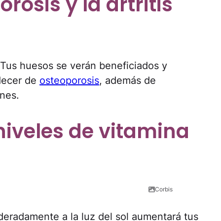
rosis y la artritis
 Tus huesos se verán beneficiados y
adecer de
osteoporosis
, además de
ones.
niveles de vitamina
Corbis
eradamente a la luz del sol aumentará tus