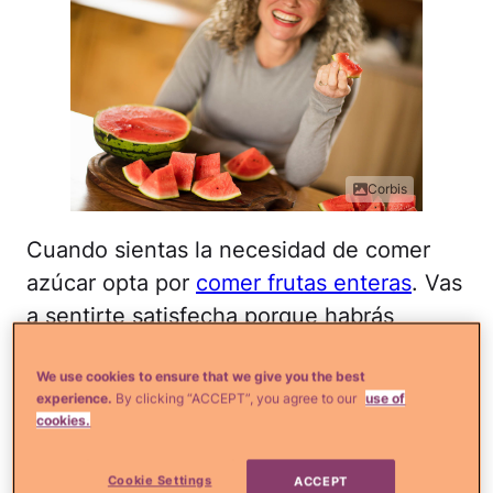
Corbis
Cuando sientas la necesidad de comer
azúcar opta por
comer frutas enteras
. Vas
a sentirte satisfecha porque habrás
consumido una porción de fructosa. Eso
We use cookies to ensure that we give you the best
sí, debes controlar las porciones, la hora,
experience.
By clicking “ACCEPT”, you agree to our
use of
y ser selectivo al elegirlas.
cookies.
No más endulzantes
Cookie Settings
ACCEPT