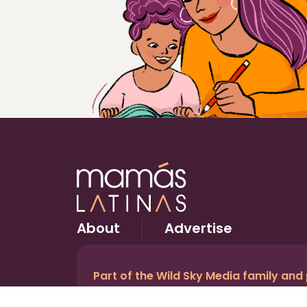
About
Advertise
Part of the Wild Sky Media family and
© 2026 Wild Sky Media. All rights reserved.