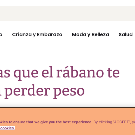
o
Crianza y Embarazo
Moda y Belleza
Salud
s que el rábano te
 perder peso
kies to ensure that we give you the best experience.
By clicking “ACCEPT”, y
 cookies.
pidas de aumentar tu pérdida de peso es