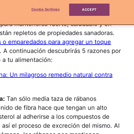
n. Estas hermosas raíces son una
Cookie Settings
ACCEPT
 le proporcionan a todo tu cuerpo las
 para mantenerse fuerte, saludable y en
están repletos de propiedades sanadoras.
s o emparedados para agregar un toque
. A continuación descubrirás 5 razones por
 a tu alimentación:
a: Un milagroso remedio natural contra
a:
Tan sólo media taza de rábanos
enido de fibra hace que tengan un alto
sterol al adherirse a los compuestos de
 así el proceso de excreción del mismo. Al