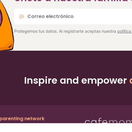
Correo
electrónico
*
Protegemos tus datos. Al registrarte aceptas nuestra
polític
Inspire and empower
 parenting network