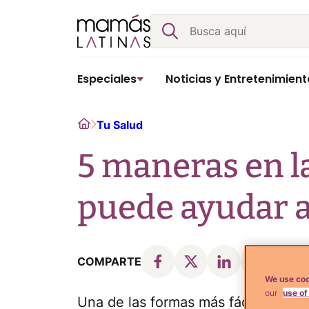
Skip
Buscar
to
content
Especiales
Noticias y Entretenimient
Home
Tu Salud
5 maneras en la
puede ayudar a
COMPARTE
We use coo
our
use of
Una de las formas más fáciles y rá