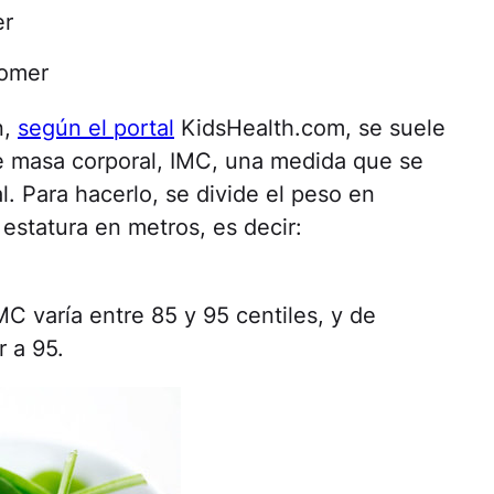
er
comer
n,
según el portal
KidsHealth.com, se suele
e masa corporal, IMC, una medida que se
al. Para hacerlo, se divide el peso en
 estatura en metros, es decir:
C varía entre 85 y 95 centiles, y de
r a 95.