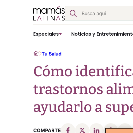
Skip
Buscar
to
content
Especiales
Noticias y Entretenimient
Home
Tu Salud
Cómo identifica
trastornos ali
ayudarlo a sup
COMPARTE