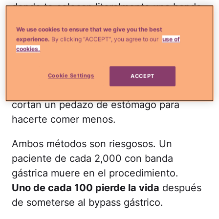
donde te colocan literalmente una banda
en la boca del estómago, lo cual te hace
We use cookies to ensure that we give you the best
sentir llena más rápido después de una
experience.
By clicking “ACCEPT”, you agree to our
use of
cantidad pequeña de comida.
cookies.
La otra opción es más radical. El
bypass
Cookie Settings
ACCEPT
gástrico
consiste en que los médicos te
cortan un pedazo de estómago para
hacerte comer menos.
Ambos métodos son riesgosos. Un
paciente de cada 2,000 con banda
gástrica muere en el procedimiento.
Uno de cada 100 pierde la vida
después
de someterse al bypass gástrico.