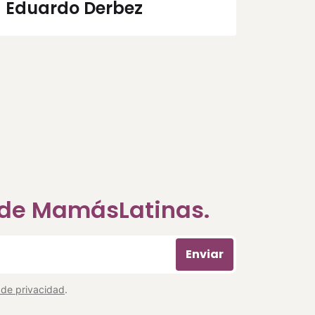
Eduardo Derbez
a de MamásLatinas.
Enviar
a de privacidad
.