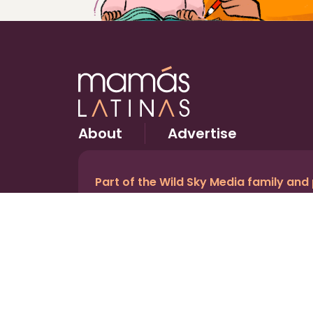
About
Advertise
Part of the Wild Sky Media family and
© 2026 Wild Sky Media. All rights reserved.
Owned and operated by
Bright Mountain Media In