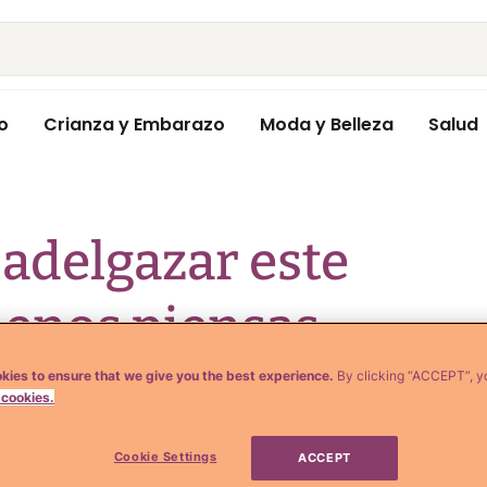
o
Crianza y Embarazo
Moda y Belleza
Salud
 adelgazar este
menos piensas
kies to ensure that we give you the best experience.
By clicking “ACCEPT”, y
 cookies.
Cookie Settings
ACCEPT
delgazar, había días en los que me