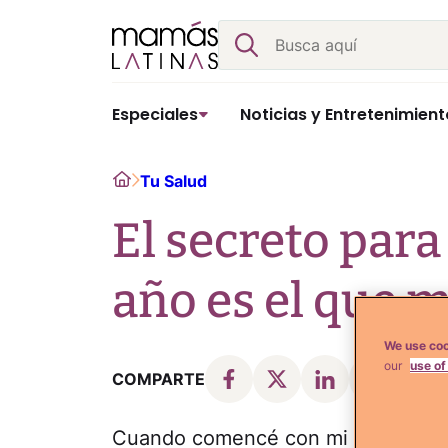
Skip
Buscar
to
content
Especiales
Noticias y Entretenimient
Home
Tu Salud
El secreto para
año es el que 
We use coo
our
use of
COMPARTE
Cuando comencé con mi meta para a