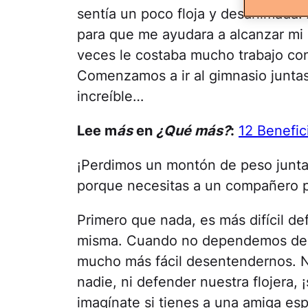
sentía un poco floja y desanimada. 
para que me ayudara a alcanzar mi 
veces le costaba mucho trabajo cons
Comenzamos a ir al gimnasio juntas
increíble…
Lee m
ás
en
¿Qué más?
:
12 Benefic
¡Perdimos un montón de peso juntas
porque necesitas a un compañero p
Primero que nada, es más difícil de
misma. Cuando no dependemos de na
mucho más fácil desentendernos. N
nadie, ni defender nuestra flojera,
imagínate si tienes a una amiga es