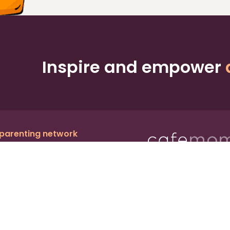
Inspire and empower
 parenting network
c.
, a publicly owned company:
BMTM
Ter