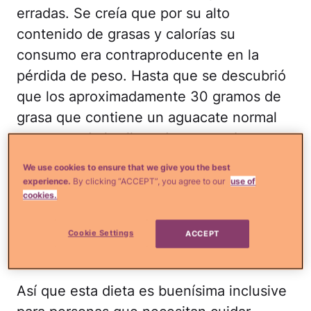
erradas. Se creía que por su alto
contenido de grasas y calorías su
consumo era contraproducente en la
pérdida de peso. Hasta que se descubrió
que los aproximadamente 30 gramos de
grasa que contiene un aguacate normal
son parte de las llamadas grasas buenas
que están relacionadas con la reducción
We use cookies to ensure that we give you the best
del colesterol.
experience.
By clicking “ACCEPT”, you agree to our
use of
cookies.
Lee más en
¿Qué más?:
Manténte joven
y delgada con estos pequeños cambios
Cookie Settings
ACCEPT
en tu estilo de vida
Así que esta dieta es buenísima inclusive