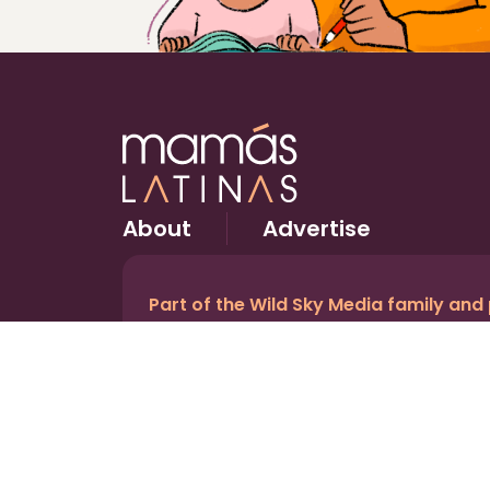
About
Advertise
Part of the Wild Sky Media family and
© 2026 Wild Sky Media. All rights reserved.
Owned and operated by
Bright Mountain Media In