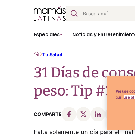
Skip
Buscar
to
content
Especiales
Noticias y Entretenimient
Home
Tu Salud
31 Días de cons
peso: Tip #30
We use coo
our
use of
COMPARTE
Falta solamente un día para el fina