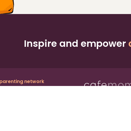
Inspire and empower
 parenting network
c.
, a publicly owned company:
BMTM
Ter