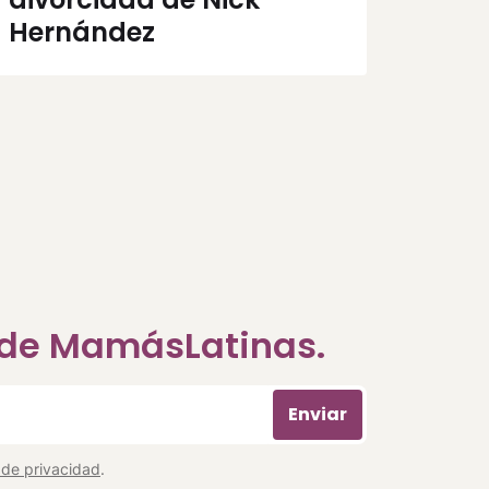
Hernández
a de MamásLatinas.
Enviar
a de privacidad
.