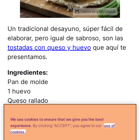
Zbarovskiy96/iStock
Un tradicional desayuno, súper fácil de
elaborar, pero igual de sabroso, son las
tostadas con queso y huevo
que aquí te
presentamos.
Ingredientes:
Pan de molde
1 huevo
Queso rallado
Preparación:
Presiona con una cuchara el
We use cookies to ensure that we give you the best
pan formando un rectángulo. Sazónalo
experience.
By clicking “ACCEPT”, you agree to our
use of
cookies.
con una pizca de sal y pimienta. Coloca