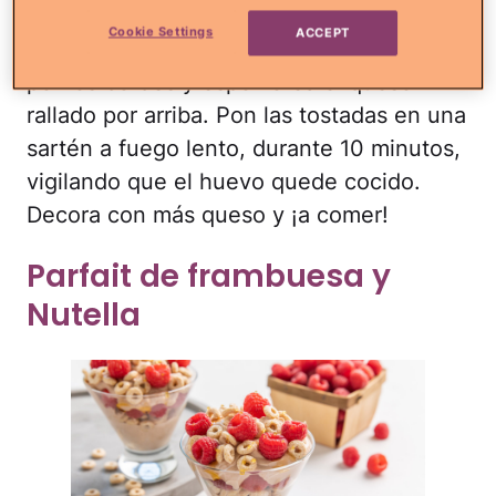
un huevo en el pan con cuidado de no
Cookie Settings
ACCEPT
romper la yema. Esparce la mantequilla
por los bordes y espolvorea el queso
rallado por arriba. Pon las tostadas en una
sartén a fuego lento, durante 10 minutos,
vigilando que el huevo quede cocido.
Decora con más queso y ¡a comer!
Parfait de frambuesa y
Nutella