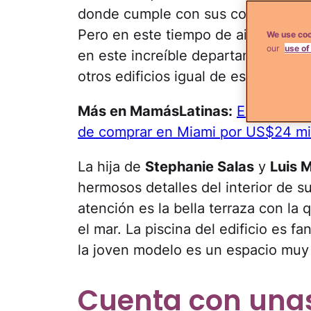
donde cumple con sus compromisos
Pero en este tiempo de aislamiento l
We use coo
our
use of
en este increíble departamento ub
otros edificios igual de espectacula
Más en MamásLatinas:
El impresi
de comprar en Miami por US$24 mi
La hija de
Stephanie Salas
y
Luis 
hermosos detalles del interior de 
atención es la bella terraza con la
el mar. La piscina del edificio es fa
la joven modelo es un espacio muy 
Cuenta con unas