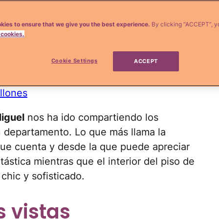
 profesionales en el mundo de la moda.
a joven voló a Miami, Florida, y se instaló
kies to ensure that we give you the best experience.
By clicking “ACCEPT”, y
 cookies.
icado en una exclusiva zona, rodeada de
res que el suyo.
Cookie Settings
ACCEPT
onante penthouse que los Beckham acaban
llones
Miguel
nos ha ido compartiendo los
su departamento. Lo que más llama la
 que cuenta y desde la que puede apreciar
ntástica mientras que el interior del piso de
chic y sofisticado.
 vistas