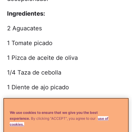
Ingredientes:
2 Aguacates
1 Tomate picado
1 Pizca de aceite de oliva
1/4 Taza de cebolla
1 Diente de ajo picado
1 ó 2 Chiles serranos
We use cookies to ensure that we give you the best
1 Ramita de cilantro
experience.
By clicking “ACCEPT”, you agree to our
use of
cookies.
1 Pizca de sal