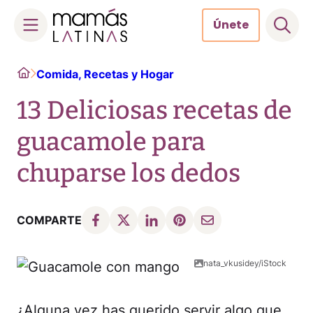
Únete
Skip
Home
Comida, Recetas y Hogar
to
content
13 Deliciosas recetas de
guacamole para
chuparse los dedos
COMPARTE
nata_vkusidey/iStock
¿Alguna vez has querido servir algo que