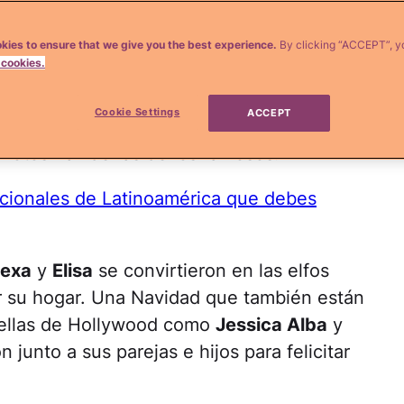
gares
con los árboles de Navidad más
sonar a todas horas en las emisoras de
kies to ensure that we give you the best experience.
By clicking “ACCEPT”, y
 cookies.
doval
,
Jacqueline Bracamontes
y
Ana
el espíritu navideño compartiendo en las
Cookie Settings
ACCEPT
nas con sus hijitos. Y ellas no son las
s fotos navideñas de los famosos.
dicionales de Latinoamérica que debes
lexa
y
Elisa
se convirtieron en las elfos
r su hogar. Una Navidad que también están
rellas de Hollywood como
Jessica Alba
y
junto a sus parejas e hijos para felicitar