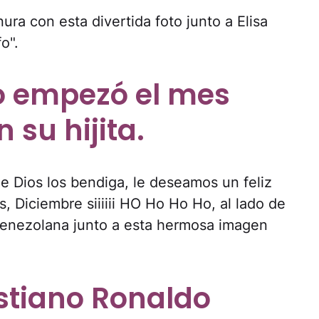
ura con esta divertida foto junto a Elisa
o".
o empezó el mes
 su hijita.
 Dios los bendiga, le deseamos un feliz
, Diciembre siiiiii HO Ho Ho Ho, al lado de
z venezolana junto a esta hermosa imagen
istiano Ronaldo