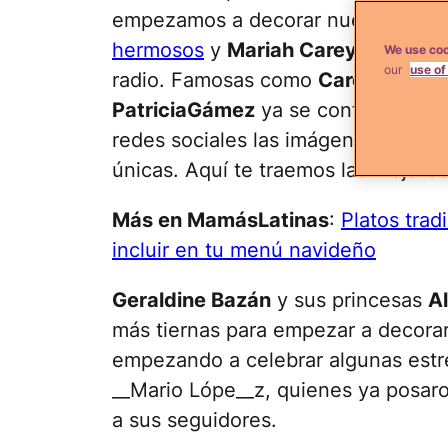
empezamos a decorar nuestros ho
hermosos
y
Mariah Carey
vuelve a 
We use coo
our
use of
radio. Famosas como
Carolina San
PatriciaGámez
ya se contagiaron d
redes sociales las imágense más tier
únicas. Aquí te traemos las mejore
Más en MamásLatinas
:
Platos tra
incluir en tu menú navideño
Geraldine Bazán
y sus princesas
A
más tiernas para empezar a decora
empezando a celebrar algunas est
__Mario Lópe__z, quienes ya posaron 
a sus seguidores.