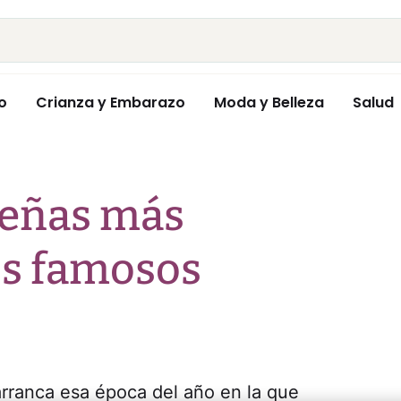
o
Crianza y Embarazo
Moda y Belleza
Salud
deñas más
os famosos
arranca esa época del año en la que