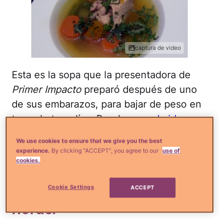
captura de video
Esta es la sopa que la presentadora de
Primer Impacto
preparó después de uno
de sus embarazos, para bajar de peso en
tan solo tres días. Puedes ver
el video
aquí
, donde Bárbara te enseña a
We use cookies to ensure that we give you the best
confeccionarla.
experience.
By clicking “ACCEPT”, you agree to our
use of
cookies.
Una sopa de brócoli como
ésta saciará el hambre por
Cookie Settings
ACCEPT
horas.