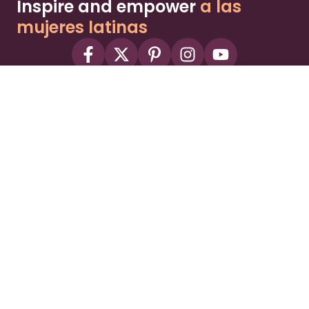
Inspire and empower
a las
mujeres latinas
About
Advertise
Part of the Wild Sky Media family and
parenting network
© 2026 Wild Sky Media. All rights reserved.
Owned and operated by
Bright Mountain Media Inc.
, a
publicly owned company:
BMTM
Terms
Privacy Policy
Privacy Settings
Contact