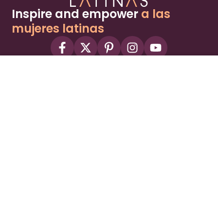
Inspire and empower
a las
mujeres latinas
About
Advertise
Part of the Wild Sky Media family and
parenting network
© 2026 Wild Sky Media. All rights reserved.
Owned and operated by
Bright Mountain Media Inc.
, a
publicly owned company:
BMTM
Terms
Privacy Policy
Privacy Settings
Contact