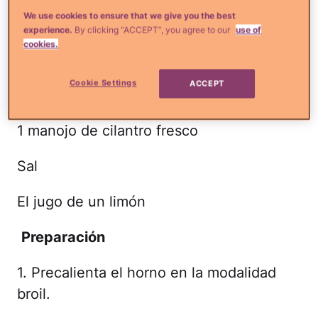
We use cookies to ensure that we give you the best
3-4 dientes de ajo
experience.
By clicking “ACCEPT”, you agree to our
use of
cookies.
2 jalapeños sin venas ni semillas
Cookie Settings
ACCEPT
1/2 cucharada de aceite de oliva
1 manojo de cilantro fresco
Sal
El jugo de un limón
Preparación
1. Precalienta el horno en la modalidad
broil.