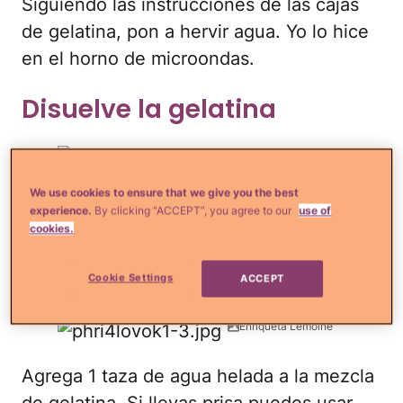
Siguiendo las instrucciones de las cajas
de gelatina, pon a hervir agua. Yo lo hice
en el horno de microondas.
Disuelve la gelatina
Enriqueta Lemoine
We use cookies to ensure that we give you the best
En 1 taza de agua hirviendo, disuelve un
experience.
By clicking “ACCEPT”, you agree to our
use of
sobre de gelatina roja (de fresa).
cookies.
Completa con agua fría
Cookie Settings
ACCEPT
Enriqueta Lemoine
Agrega 1 taza de agua helada a la mezcla