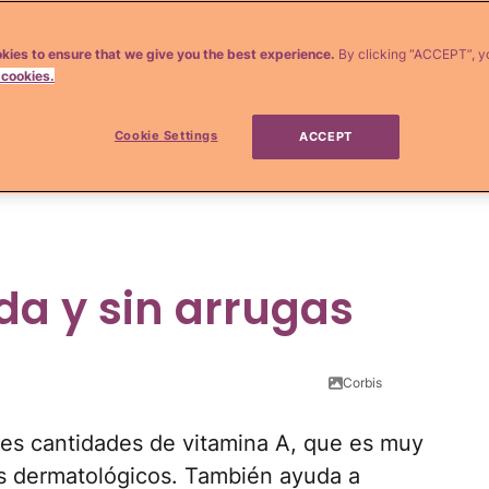
s mantener la línea. Las
papas dulces,
s tienen muchas propiedades y beneficios
kies to ensure that we give you the best experience.
By clicking “ACCEPT”, y
 cookies.
s a menudo. Estas son algunas razones.
Cookie Settings
s y batidos bajos en carbohidratos que te
ACCEPT
nda y sin arrugas
Corbis
des cantidades de vitamina A, que es muy
s dermatológicos. También ayuda a