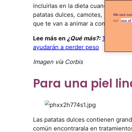
incluirlas en la dieta cuando quiere
patatas dulces, camotes, o boniato
We use coo
our
use of
que te van a animar a comerlas má
Lee más en
¿Qué más?:
11 Licuado
ayudarán a perder peso
Imagen vía Corbis
Para una piel li
Las patatas dulces contienen gran
común encontrarala en tratamiento