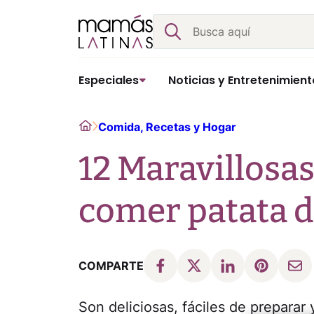
Skip
Buscar
to
content
Especiales
Noticias y Entretenimient
Home
Comida, Recetas y Hogar
12 Maravillosa
comer patata du
COMPARTE
Son deliciosas, fáciles de preparar 