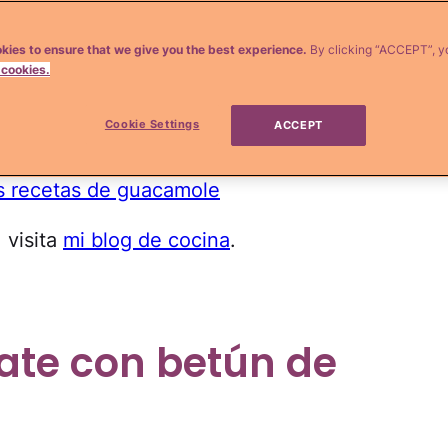
 los
batidos de aguacate
y un sin fin de
hocolate!
Es algo que te tiene que
kies to ensure that we give you the best experience.
By clicking “ACCEPT”, y
 cookies.
y colores no han escrito los autores,
te
ecidas qué te parecen
. Y prepárate que la
Cookie Settings
ACCEPT
n chocolate.
as recetas de guacamole
 visita
mi blog de cocina
.
late con betún de