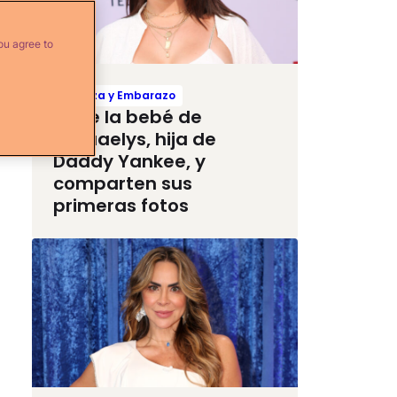
ou agree to
Crianza y Embarazo
Nace la bebé de
Jesaaelys, hija de
Daddy Yankee, y
comparten sus
primeras fotos