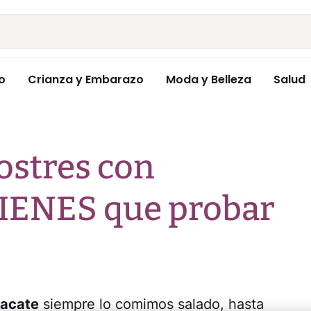
o
Crianza y Embarazo
Moda y Belleza
Salud
ostres con
TIENES que probar
acate
siempre lo comimos salado, hasta