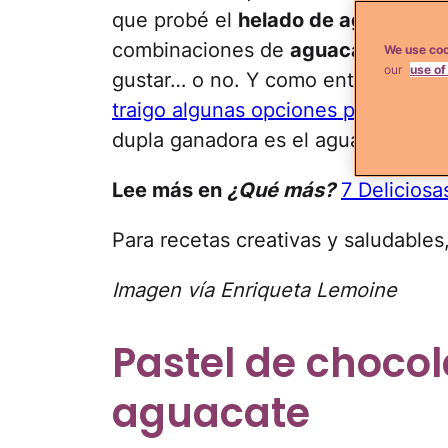
que probé el
helado de aguacate
,
combinaciones de
aguacate ¡con c
We use coo
our
use of
gustar… o no. Y como entre gustos 
traigo algunas opciones para que d
dupla ganadora es el aguacate… co
Lee más en
¿Qué más?
7 Delicios
Para recetas creativas y saludables,
Imagen vía Enriqueta Lemoine
Pastel de choco
aguacate