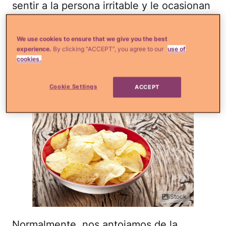
sentir a la persona irritable y le ocasionan
rasquiñas en la piel. Elige tonos neutrales
o fríos como el azul y el lila para promover
We use cookies to ensure that we give you the best
la serenidad.
experience.
By clicking “ACCEPT”, you agree to our
use of
cookies.
Golosinas a la vista
Cookie Settings
ACCEPT
iStock
Normalmente, nos antojamos de la