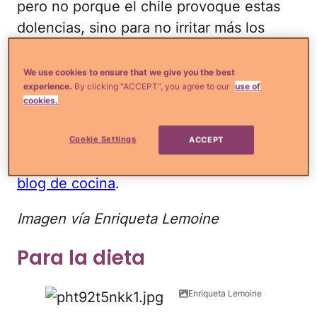
pero no porque el chile provoque estas
dolencias, sino para no irritar más los
tejidos y membranas afectados.
We use cookies to ensure that we give you the best
Por lo pronto, mira la galería de fotos para
experience.
By clicking “ACCEPT”, you agree to our
use of
cookies.
que veas que maravillosos los beneficios
de comer con picante.
Cookie Settings
ACCEPT
Ricas recetas con este ingrediente, en
mi
blog de cocina
.
Imagen vía Enriqueta Lemoine
Para la dieta
Enriqueta Lemoine