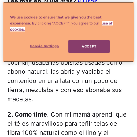
Lee más en
¿Qué más?
8 Usos
inesperados del jabón de baño que harán
We use cookies to ensure that we give you the best
tu vida más fácil
experience.
By clicking “ACCEPT”, you agree to our
use of
cookies.
1. Como abono
. Mi abuelita quien tiene
unas manos para las plantas sólo
Cookie Settings
ACCEPT
comparable con su rica sazón para
cocinar, usaba las bolsitas usadas como
abono natural: las abría y vaciaba el
contenido en una lata con un poco de
tierra, mezclaba y con eso abonaba sus
macetas.
2. Como tinte
. Con mi mamá aprendí que
el té es maravilloso para teñir telas de
fibra 100% natural como el lino y el