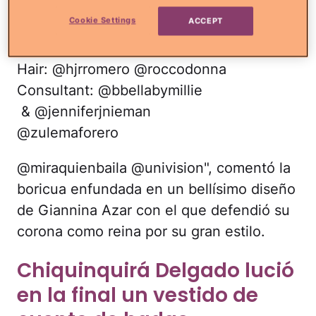
Vestido: @gianninaazar
Cookie Settings
ACCEPT
Joyas: @charlielapson
Makeup: @betancurclaudia
Hair: @hjrromero @roccodonna
Consultant: @bbellabymillie
‍ & @jenniferjnieman
@zulemaforero
@miraquienbaila @univision", comentó la
boricua enfundada en un bellísimo diseño
de Giannina Azar con el que defendió su
corona como reina por su gran estilo.
Chiquinquirá Delgado lució
en la final un vestido de