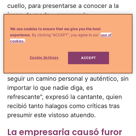
cuello, para presentarse a conocer a la
ícono de moda y empresaria
estadounidense Iris Apfel, a quien Thalía
We use cookies to ensure that we give you the best
señala como una importante influencia en
experience.
By clicking “ACCEPT”, you agree to our
use of
cookies.
su estilo. "Siempre he sido extravagante y
atrevida en mi forma de vestir, y saber
Cookie Settings
ACCEPT
que en el mundo existen seres
maravillosos como ella, que inspiran a
seguir un camino personal y auténtico, sin
importar lo que nadie diga, es
refrescante", expresó la cantante, quien
recibió tanto halagos como críticas tras
presumir este vistoso atuendo.
La empresaria causó furor