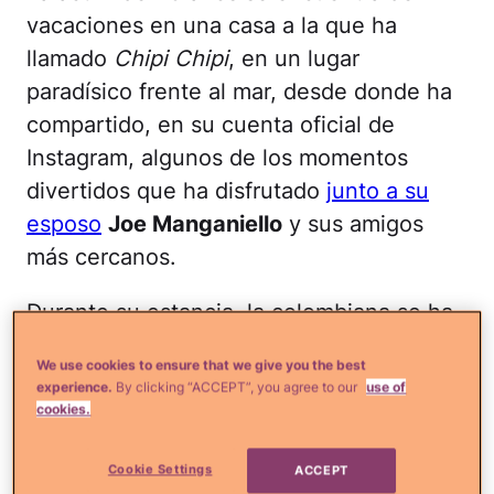
vacaciones en una casa a la que ha
llamado
Chipi Chipi
, en un lugar
paradísico frente al mar, desde donde ha
compartido, en su cuenta oficial de
Instagram, algunos de los momentos
divertidos que ha disfrutado
junto a su
esposo
Joe Manganiello
y sus amigos
más cercanos.
Durante su estancia, la colombiana se ha
dejado ver con
algunos atuendos
We use cookies to ensure that we give you the best
coloridos
y luciendo su fenomenal figura.
experience.
By clicking “ACCEPT”, you agree to our
use of
Aquí te comparto algunos de sus
cookies.
bikinazos más recientes. ¿Verdad que
Cookie Settings
ACCEPT
luce mejor que nunca?