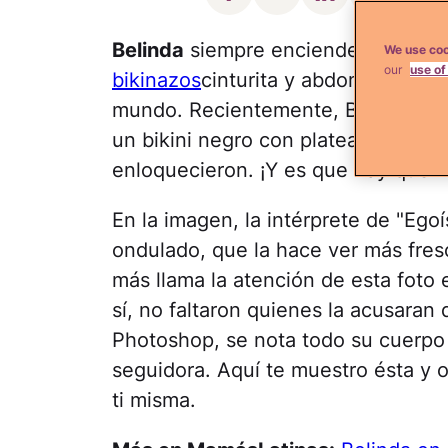
Belinda
siempre enciende las redes
We use coo
our
use of
bikinazos
cinturita y abdominales q
mundo. Recientemente, Beli compar
un bikini negro con plateado y, co
enloquecieron. ¡Y es que hay que ve
En la imagen, la intérprete de "Egoí
ondulado, que la hace ver más fresc
más llama la atención de esta foto 
sí, no faltaron quienes la acusaran
Photoshop, se nota todo su cuerpo
seguidora. Aquí te muestro ésta y o
ti misma.