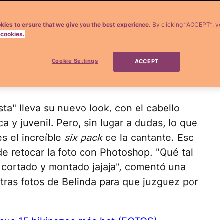
 sociales con
sus candentes
kies to ensure that we give you the best experience.
By clicking “ACCEPT”, y
 cookies.
ue realmente parecen fuera de este
tió una foto en la que aparece luciendo
Cookie Settings
ACCEPT
mo era de esperarse, sus fans
r la foto!
sta" lleva su nuevo look, con el cabello
a y juvenil. Pero, sin lugar a dudas, lo que
es el increíble
six pack
de la cantante. Eso
 de retocar la foto con Photoshop. "Qué tal
 cortado y montado jajaja", comentó una
tras fotos de Belinda para que juzguez por