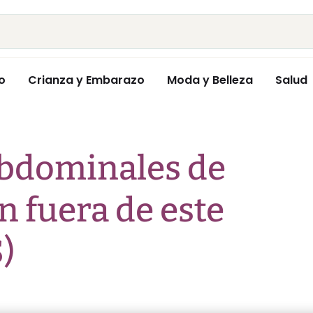
o
Crianza y Embarazo
Moda y Belleza
Salud
 abdominales de
n fuera de este
)