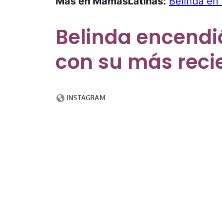
Más en MamásLatinas:
Belinda en
Belinda encendió
con su más recie