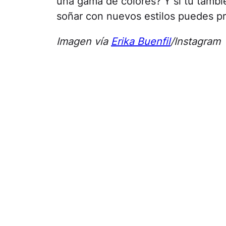
una gama de colores? Y si tú tambi
soñar con nuevos estilos puedes p
Imagen vía
Erika Buenfil
/Instagram