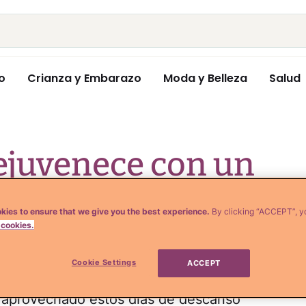
o
Crianza y Embarazo
Moda y Belleza
Salud
rejuvenece con un
illaje muy colorido
kies to ensure that we give you the best experience.
By clicking “ACCEPT”, y
 cookies.
Cookie Settings
ACCEPT
aprovechado estos días de descanso