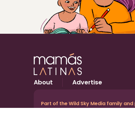
About
Advertise
Part of the Wild Sky Media family and
© 2026 Wild Sky Media. All rights reserved.
Owned and operated by
Bright Mountain Media In