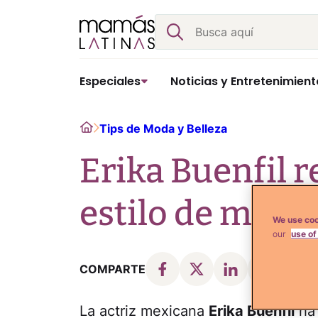
Skip
Buscar
to
content
Especiales
Noticias y Entretenimient
Home
Tips de Moda y Belleza
Erika Buenfil 
estilo de maqu
We use coo
our
use of
COMPARTE
La actriz mexicana
Erika Buenfil
ha 