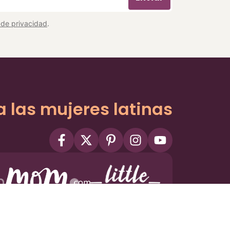
a de privacidad
.
a las mujeres latinas
ms
Privacy Policy
Privacy Settings
Contact