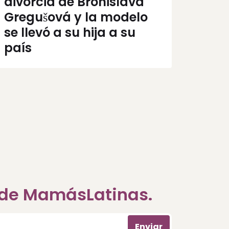
divorcia de Bronislava
Gregušová y la modelo
se llevó a su hija a su
país
a de MamásLatinas.
Enviar