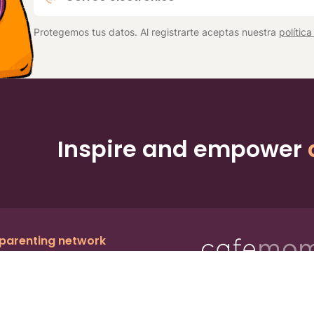
electrónico
*
Protegemos tus datos. Al registrarte aceptas nuestra
polític
Inspire and empower
 parenting network
c.
, a publicly owned company:
BMTM
Ter