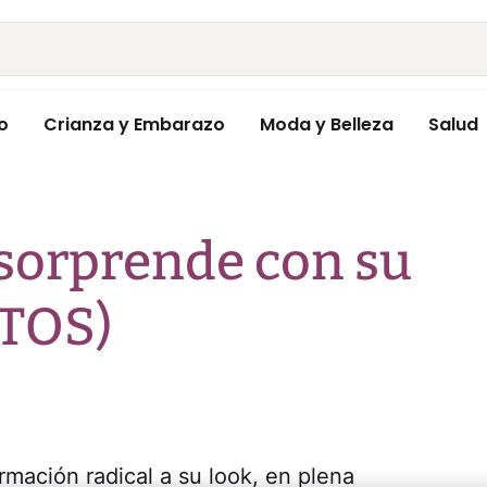
o
Crianza y Embarazo
Moda y Belleza
Salud
sorprende con su
OTOS)
mación radical a su look, en plena