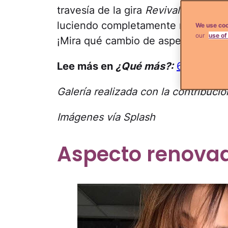
travesía de la gira
Revival
. La ex es
luciendo completamente renovada
We use coo
our
use of
¡Mira qué cambio de aspecto tan fa
Lee más en
¿Qué más?:
6 Riesgos 
Galería realizada con la contribuc
Imágenes vía Splash
Aspecto renova