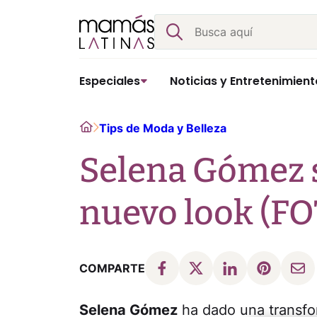
Skip
Buscar
to
content
Especiales
Noticias y Entretenimient
Home
Tips de Moda y Belleza
Selena Gómez 
nuevo look (F
COMPARTE
Selena Gómez
ha dado una transfor