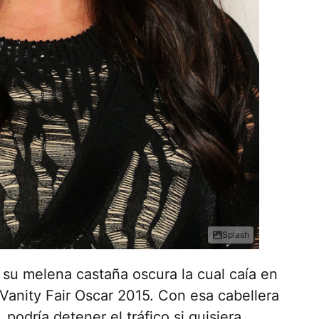
Splash
su melena castaña oscura la cual caía en
 Vanity Fair Oscar 2015. Con esa cabellera
podría detener el tráfico si quisiera.