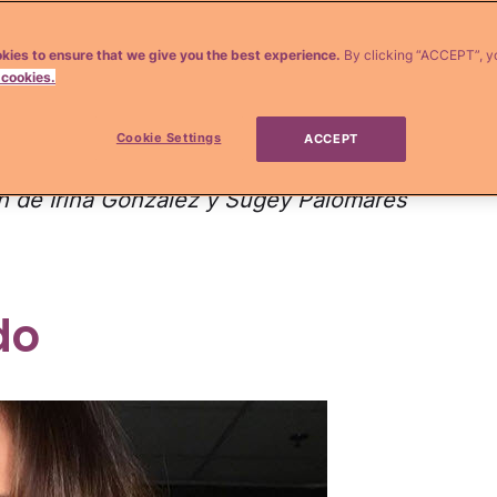
trella Disney ha pasado de pelirroja a rubia,
 con su
recién estrenado corte
de cabello.
kies to ensure that we give you the best experience.
By clicking “ACCEPT”, y
 cookies.
scinante!
Cookie Settings
para tu salud al decolorarte el cabello
ACCEPT
ión de Irina Gonzalez y Sugey Palomares
do