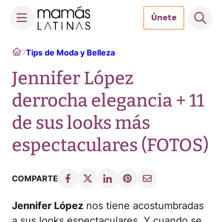
Únete
Skip
Home
Tips de Moda y Belleza
to
content
Jennifer López
derrocha elegancia + 11
de sus looks más
espectaculares (FOTOS)
COMPARTE
Jennifer López
nos tiene acostumbradas
a sus looks espectaculares. Y cuando se