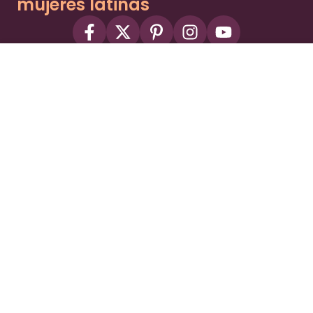
mujeres latinas
About
Advertise
Part of the Wild Sky Media family and
parenting network
© 2026 Wild Sky Media. All rights reserved.
Owned and operated by
Bright Mountain Media Inc.
, a
publicly owned company:
BMTM
Terms
Privacy Policy
Privacy Settings
Contact