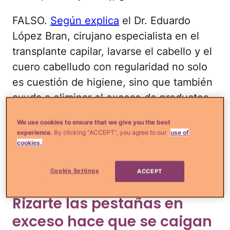
FALSO.
Según explica
el Dr. Eduardo
López Bran, cirujano especialista en el
transplante capilar, lavarse el cabello y el
cuero cabelludo con regularidad no solo
es cuestión de higiene, sino que también
ayuda a eliminar el exceso de productos
que solemos ponernos diariamente en el
We use cookies to ensure that we give you the best
pelo. Además, el cabello no se reseca por
experience.
By clicking “ACCEPT”, you agree to our
use of
usar un champú incorrecto. Escoge uno
cookies.
con ingredientes naturales y libre de
Cookie Settings
ACCEPT
parabeno.
Rizarte las pestañas en
exceso hace que se caigan