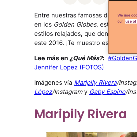
Entre nuestras famosas de todas l
We use coo
our
use of
en los
Golden Globes
, este fin de
estilos relajados, que don todo un
este 2016. ¡Te muestro estos estilo
Lee más en
¿Qué Más?
:
#GoldenGl
Jennifer Lopez (FOTOS)
Imágenes vía
Maripily Rivera
/Insta
López
/Instagram
y
Gaby Espino
/In
Maripily Rivera