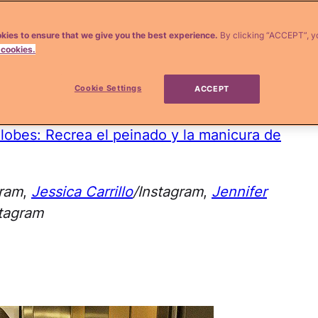
as semanas y
los hermosos looks
que vimos
kies to ensure that we give you the best experience.
By clicking “ACCEPT”, y
 cookies.
 semana estuvo lleno de glamorosos looks y
 presagio de la bella moda que veremos en
Cookie Settings
ACCEPT
s que me dejaron boquiabierta!
obes: Recrea el peinado y la manicura de
gram
,
Jessica Carrillo
/Instagram
,
Jennifer
stagram