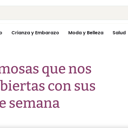
o
Crianza y Embarazo
Moda y Belleza
Salud
amosas que nos
biertas con sus
 de semana