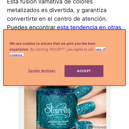
Esta fusión llamativa de colores
metalizados es divertida, y garantiza
convertirte en el centro de atención.
Puedes encontrar
esta tendencia en otras
tonalidades
.
We use cookies to ensure that we give you the best
Verde resplandeciente
experience.
By clicking “ACCEPT”, you agree to our
use of
cookies.
Cookie Settings
ACCEPT
Pinterest