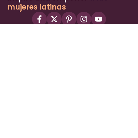
mujeres latinas
About
Advertise
Part of the Wild Sky Media family and
parenting network
© 2026 Wild Sky Media. All rights reserved.
Owned and operated by
Bright Mountain Media Inc.
, a
publicly owned company:
BMTM
Terms
Privacy Policy
Privacy Settings
Contact