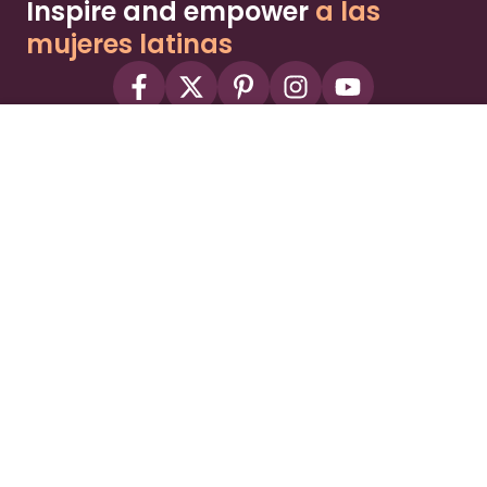
Inspire and empower
a las
mujeres latinas
About
Advertise
Part of the Wild Sky Media family and
parenting network
© 2026 Wild Sky Media. All rights reserved.
Owned and operated by
Bright Mountain Media Inc.
, a
publicly owned company:
BMTM
Terms
Privacy Policy
Privacy Settings
Contact