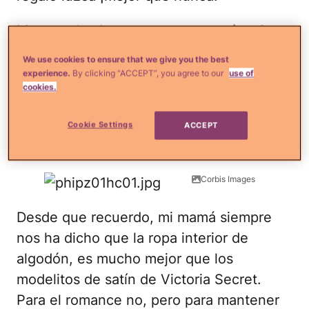
Manos a la obra con estos
consejos de
belleza para mejorar la apariencia de tus
We use cookies to ensure that we give you the best
glúteos
.
experience.
By clicking “ACCEPT”, you agree to our
use of
cookies.
Imagen vía Corbis Images
Cookie Settings
ACCEPT
Ropa de algodón
Corbis Images
Desde que recuerdo, mi mamá siempre
nos ha dicho que la ropa interior de
algodón, es mucho mejor que los
modelitos de satín de Victoria Secret.
Para el romance no, pero para mantener