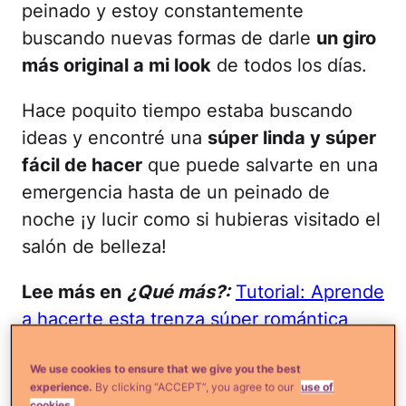
peinado y estoy constantemente
buscando nuevas formas de darle
un giro
más original a mi look
de todos los días.
Hace poquito tiempo estaba buscando
ideas y encontré una
súper linda y súper
fácil de hacer
que puede salvarte en una
emergencia hasta de un peinado de
noche ¡y lucir como si hubieras visitado el
salón de belleza!
Lee más en
¿Qué más?:
Tutorial: Aprende
a hacerte esta trenza súper romántica
para primavera
We use cookies to ensure that we give you the best
experience.
By clicking “ACCEPT”, you agree to our
use of
Este es un tipo de
chonguito trenzado.
cookies.