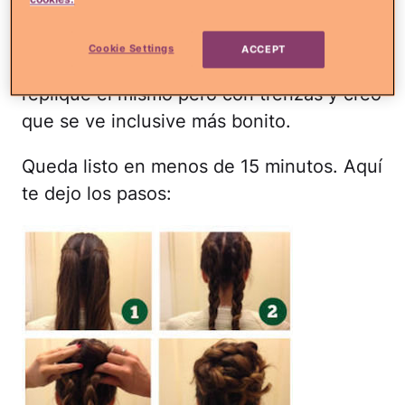
En el original realmente son
churros pero
encuentro muy difícil mantenerlos
para
Cookie Settings
ACCEPT
melenas salvajes como la mía, así que
repliqué el mismo pero con trenzas y creo
que se ve inclusive más bonito.
Queda listo en menos de 15 minutos. Aquí
te dejo los pasos: