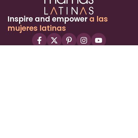
Inspire and empower
a las
mujeres latinas
About
Advertise
Part of the Wild Sky Media family and
parenting network
© 2026 Wild Sky Media. All rights reserved.
Owned and operated by
Bright Mountain Media Inc.
, a
publicly owned company:
BMTM