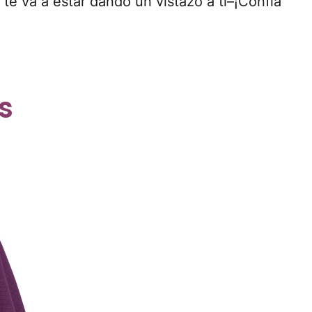
te va a estar dando un vistazo a ti–¡Confía
s