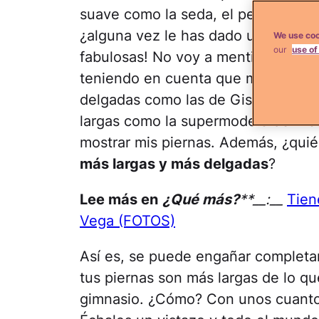
suave como la seda, el pelo perfec
¿alguna vez le has dado un vistazo 
We use coo
our
use of
fabulosas! No voy a mentir, yo nací
teniendo en cuenta que mido sólo 5'
delgadas como las de Giselle. Pero
largas como la supermodelo de Vict
mostrar mis piernas. Además, ¿qui
más largas y más delgadas
?
Lee más en
¿Qué más?
**__:__
Tien
Vega (FOTOS)
Así es, se puede engañar completa
tus piernas son más largas de lo que
gimnasio. ¿Cómo? Con unos cuantos