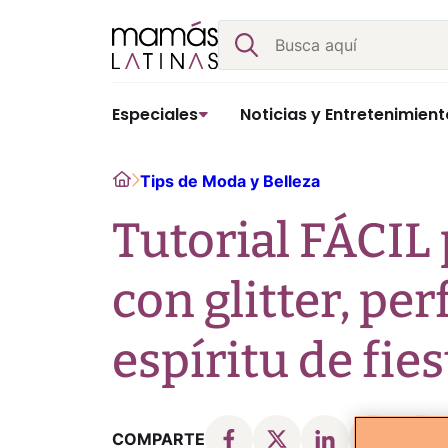
Skip
Buscar
to
content
Especiales
Noticias y Entretenimient
Home
Tips de Moda y Belleza
Tutorial FÁCIL
con glitter, per
espíritu de fie
COMPARTE