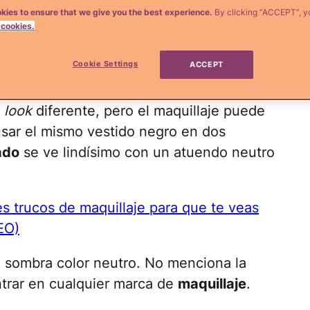
kies to ensure that we give you the best experience.
By clicking “ACCEPT”, y
 cookies.
por que cerramos ciclos y tenemos la
mo año, sino porque hay un montón de
Cookie Settings
ACCEPT
 tenemos que nos alegran el corazón.
n
look
diferente, pero el maquillaje puede
 usar el mismo vestido negro en dos
ado
se ve lindísimo con un atuendo neutro
s trucos de maquillaje para que te veas
EO)
de sombra color neutro. No menciona la
ntrar en cualquier marca de
maquillaje
.