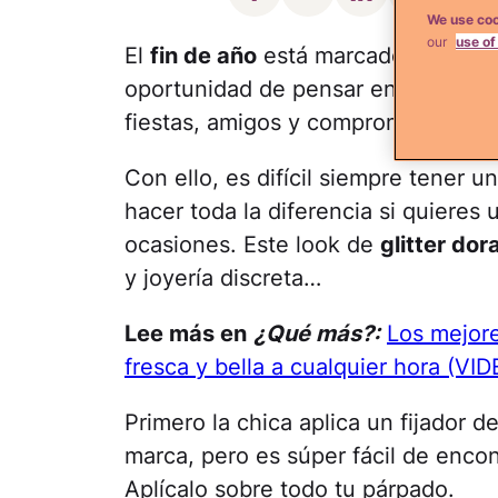
We use coo
our
use of
El
fin de año
está marcado no sólo 
oportunidad de pensar en el próxi
fiestas, amigos y compromisos que
Con ello, es difícil siempre tener u
hacer toda la diferencia si quieres
ocasiones. Este look de
glitter dor
y joyería discreta…
Lee más en
¿Qué más?:
Los mejore
fresca y bella a cualquier hora (VID
Primero la chica aplica un fijador 
marca, pero es súper fácil de enco
Aplícalo sobre todo tu párpado.