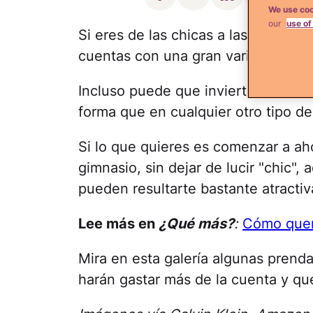
We use coo
our
use of
Si eres de las chicas a las que le
cuentas con una gran variedad de p
Incluso puede que inviertas más di
forma que en cualquier otro tipo d
Si lo que quieres es comenzar a ah
gimnasio, sin dejar de lucir "chic"
pueden resultarte bastante atractiv
Lee más en
¿Qué más?
:
Cómo quem
Mira en esta galería algunas prenda
harán gastar más de la cuenta y que