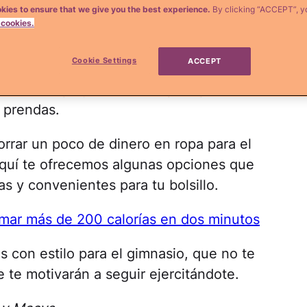
kies to ensure that we give you the best experience.
By clicking “ACCEPT”, y
 cookies.
s gusta mantenerse en forma, seguro que
rendas para ejercitarte.
Cookie Settings
ACCEPT
nero en ropa y accesorios para ponerte en
e prendas.
orrar un poco de dinero en ropa para el
, aquí te ofrecemos algunas opciones que
as y convenientes para tu bolsillo.
ar más de 200 calorías en dos minutos
s con estilo para el gimnasio, que no te
 te motivarán a seguir ejercitándote.