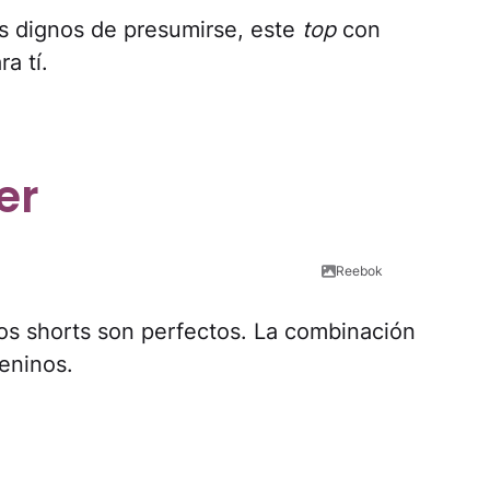
s dignos de presumirse, este
top
con
a tí.
er
Reebok
stos shorts son perfectos. La combinación
eninos.