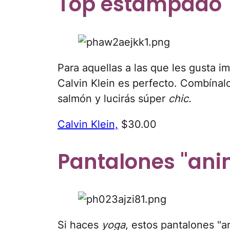
Top estampado
Para aquellas a las que les gusta i
Calvin Klein es perfecto. Combína
salmón y lucirás súper
chic.
Calvin Klein,
$30.00
Pantalones "anim
Si haces
yoga
, estos pantalones "a