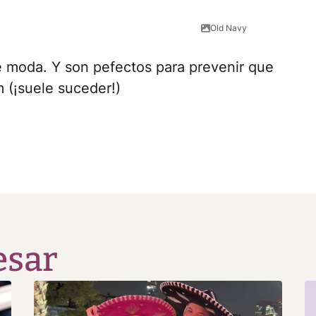
Old Navy
 moda. Y son pefectos para prevenir que
m (¡suele suceder!)
esar