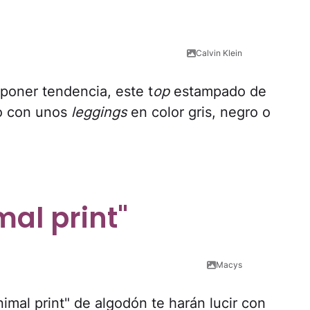
Calvin Klein
mponer tendencia, este t
op
estampado de
lo con unos
leggings
en color gris, negro o
al print"
Macys
nimal print" de algodón te harán lucir con